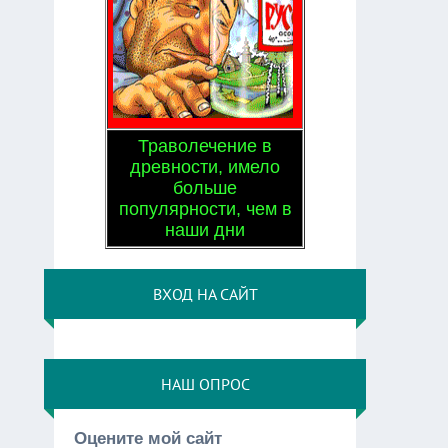
Траволечение в
древности, имело
больше
популярности, чем в
наши дни
ВХОД НА САЙТ
НАШ ОПРОС
Оцените мой сайт