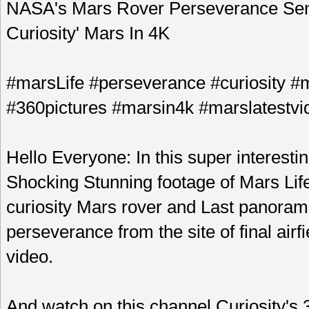
NASA's Mars Rover Perseverance Sent S
Curiosity' Mars In 4K
#marsLife #perseverance #curiosity #
#360pictures #marsin4k #marslatestvi
Hello Everyone: In this super intere
Shocking Stunning footage of Mars Lif
curiosity Mars rover and Last panoram
perseverance from the site of final airf
video.
And watch on this channel Curiosity's