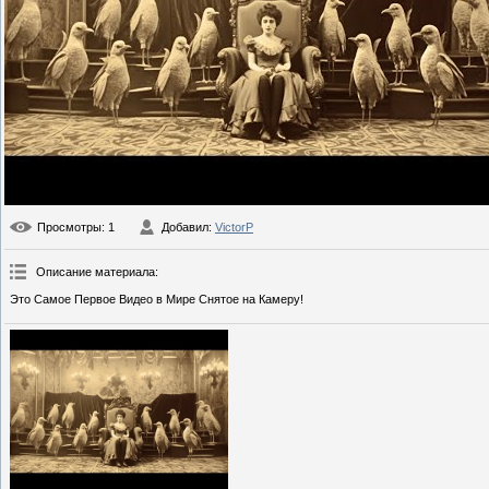
Просмотры
: 1
Добавил
:
VictorP
Описание материала
:
Это Самое Первое Видео в Мире Снятое на Камеру!