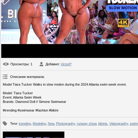
Просмотры
: 1
Добавил
:
VictorP
Описание материала
:
Model Tiara Tucker Walks in slow motion during the 2024 Atlanta swim week event.
Model: Tiara Tucker
Event: Atlanta Swim Week
Brands: Diamond Doll // Simone Swimwear
#trending #swimwear #fashion #bikini
Теги
:
trending
,
Modeling
,
New
,
Photography
,
runway show
,
bikinis
,
Videography
,
swim