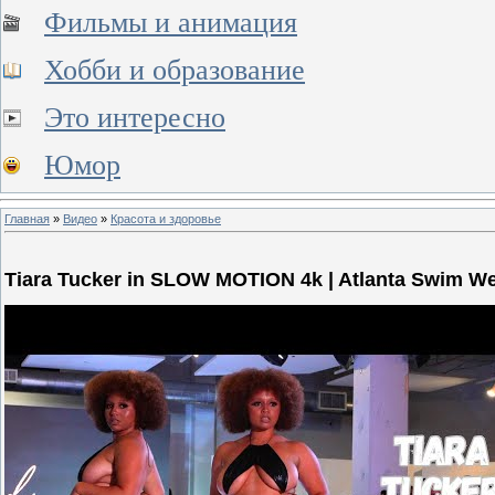
Фильмы и анимация
Хобби и образование
Это интересно
Юмор
Главная
»
Видео
»
Красота и здоровье
Tiara Tucker in SLOW MOTION 4k | Atlanta Swim W