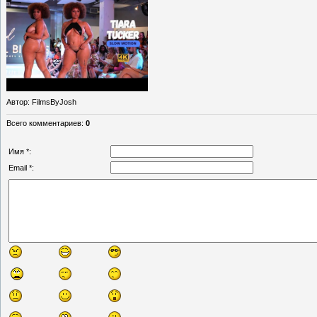
Автор
: FilmsByJosh
Всего комментариев
:
0
Имя *:
Email *: