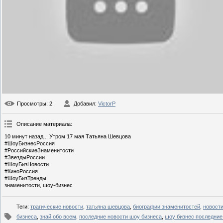
Просмотры
: 2
Добавил
:
VictorP
Описание материала
:
10 минут назад... Утром 17 мая Татьяна Шевцова
#ШоуБизнесРоссия
#РоссийскиеЗнаменитости
#ЗвездыРоссии
#ШоуБизНовости
#КиноРоссия
#ШоуБизТренды
знаменитости, шоу-бизнес
Теги
:
трагические новости
,
татьяна шевцова
,
биографии знаменитостей
,
новост
бизнеса
,
знай обо всем
,
последние новости шоу бизнеса
,
шоу бизнес последние