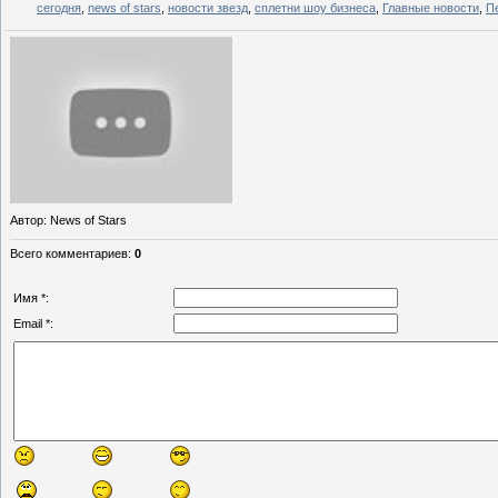
сегодня
,
news of stars
,
новости звезд
,
сплетни шоу бизнеса
,
Главные новости
,
П
Автор
: News of Stars
Всего комментариев
:
0
Имя *:
Email *: