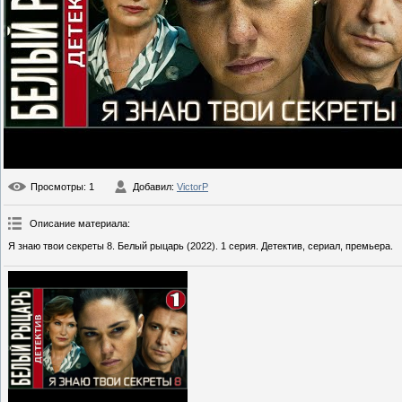
Просмотры
: 1
Добавил
:
VictorP
Описание материала
:
Я знаю твои секреты 8. Белый рыцарь (2022). 1 серия. Детектив, сериал, премьера.