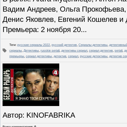
Вадим Андреев, Ольга Прокофьева,
Денис Яковлев, Евгений Кошелев и 
Премьера: 2 ноября 20...
Теги
:
русские сериалы 2022
,
русский детектив
,
Сериалы детективы
,
детективны
сериалы
,
Детективы
,
russkie seriali
,
детективы сериал
,
сериал детектив
,
seriali
,
д
премьеры
,
сериал детективы
,
детектив
,
сериал
,
русские детективы
,
детектив се
Автор
: KINOFABRIKA
Всего комментариев
:
0