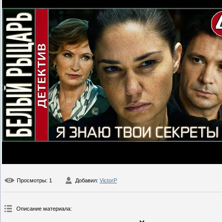
Просмотры
: 1
Добавил
:
VictorP
Описание материала
: