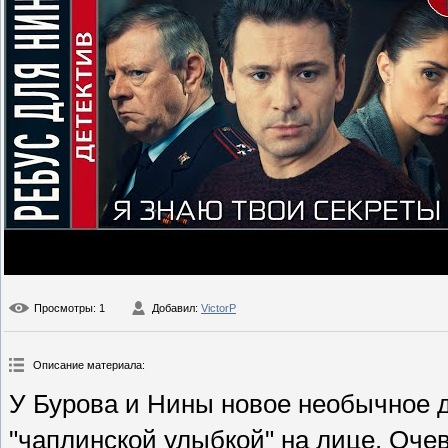
Просмотры
: 1
Добавил
:
VictorP
Описание материала
:
У Бурова и Нины новое необычное д
"чаплинской улыбкой" на лице. Оче