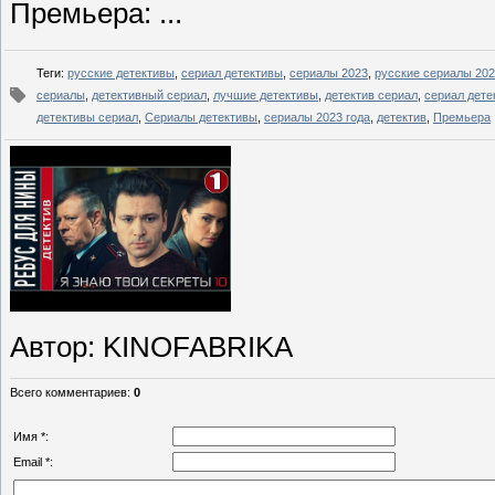
Премьера: ...
Теги
:
русские детективы
,
сериал детективы
,
сериалы 2023
,
русские сериалы 20
сериалы
,
детективный сериал
,
лучшие детективы
,
детектив сериал
,
сериал дете
детективы сериал
,
Сериалы детективы
,
сериалы 2023 года
,
детектив
,
Премьера
Автор
: KINOFABRIKA
Всего комментариев
:
0
Имя *:
Email *: