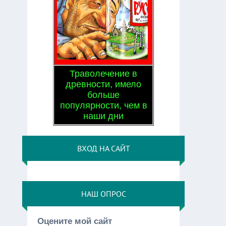
Траволечение в
древности, имело
больше
популярности, чем в
наши дни
ВХОД НА САЙТ
НАШ ОПРОС
Оцените мой сайт