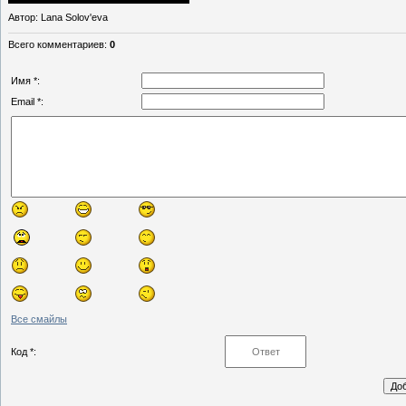
Автор
: Lana Solov'eva
Всего комментариев
:
0
Имя *:
Email *:
Все смайлы
Код *: