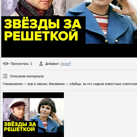
Просмотры
: 1
Добавил
:
VictorP
Описание материала
:
Гомиашвили — вор в законе, Малявина — убийца: за что сидели известные советски