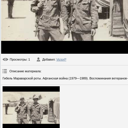
Просмотры
: 1
Добавил
:
VictorP
Описание материала
:
Гибель Мараварской роты. Афганская война (1979—1989). Воспоминания ветеранов