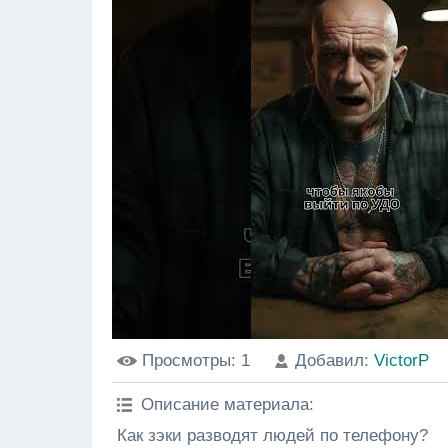
Просмотры
: 1
Добавил
:
VictorP
Описание материала
:
Как зэки разводят людей по телефону?