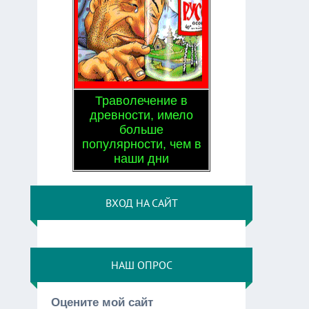
Траволечение в
древности, имело
больше
популярности, чем в
наши дни
ВХОД НА САЙТ
НАШ ОПРОС
Оцените мой сайт