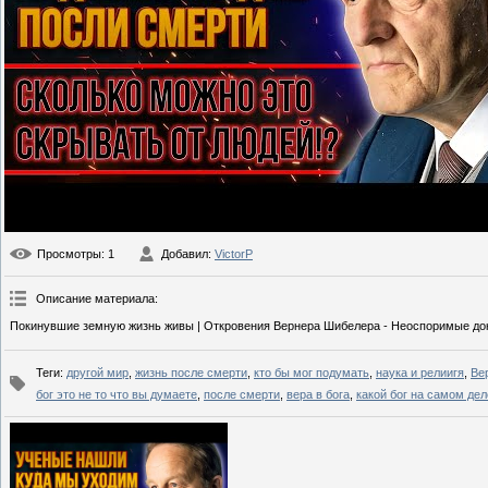
Просмотры
: 1
Добавил
:
VictorP
Описание материала
:
Покинувшие земную жизнь живы | Откровения Вернера Шибелера - Неоспоримые док
Теги
:
другой мир
,
жизнь после смерти
,
кто бы мог подумать
,
наука и релиигя
,
Ве
бог это не то что вы думаете
,
после смерти
,
вера в бога
,
какой бог на самом дел