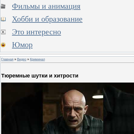
Фильмы и анимация
Хобби и образование
Это интересно
Юмор
Главная
»
Видео
»
Криминал
Тюремные шутки и хитрости