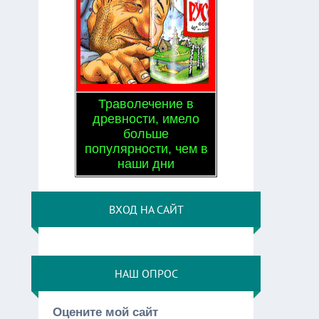
Траволечение в
древности, имело
больше
популярности, чем в
наши дни
ВХОД НА САЙТ
НАШ ОПРОС
Оцените мой сайт