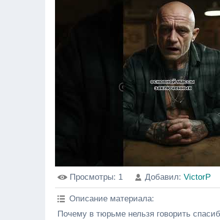
Просмотры
: 1
Добавил
:
VictorP
Описание материала
:
Почему в тюрьме нельзя говорить спаси