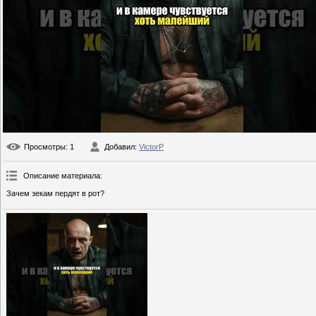
Просмотры
: 1
Добавил
:
VictorP
Описание материала
:
Зачем зекам пердят в рот?