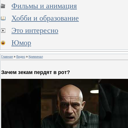
Фильмы и анимация
Хобби и образование
Это интересно
Юмор
Главная
»
Видео
»
Криминал
Зачем зекам пердят в рот?