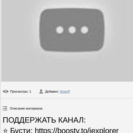
Просмотры
: 1
Добавил
:
VictorP
Описание материала
:
ПОДДЕРЖАТЬ КАНАЛ:
⭐ Бусти: https://boosty.to/iexplorer