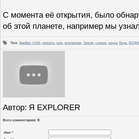
С момента её открытия, было обнар
об этой планете, например мы узнали
Теги
:
Джеймс Уэбб
,
палнета
,
мир
,
вселенная
,
Земля
,
солнце
,
наука
,
Вода
,
ВОДН
Автор
: Я EXPLORER
Всего комментариев
:
0
Имя *: