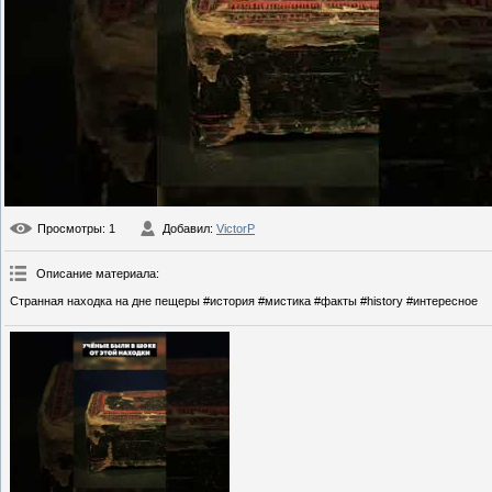
Просмотры
: 1
Добавил
:
VictorP
Описание материала
:
Странная находка на дне пещеры #история #мистика #факты #history #интересное