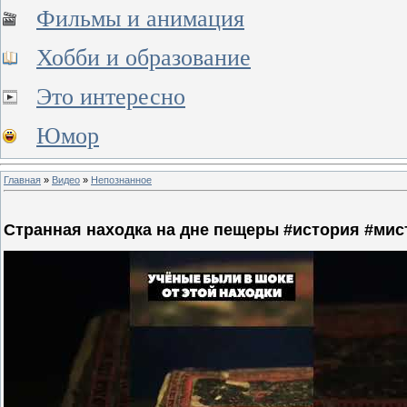
Фильмы и анимация
Хобби и образование
Это интересно
Юмор
Главная
»
Видео
»
Непознанное
Странная находка на дне пещеры #история #мист