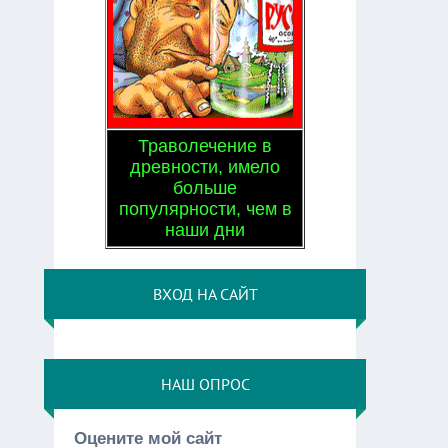
Траволечение в
древности, имело
больше
популярности, чем в
наши дни
ВХОД НА САЙТ
НАШ ОПРОС
Оцените мой сайт