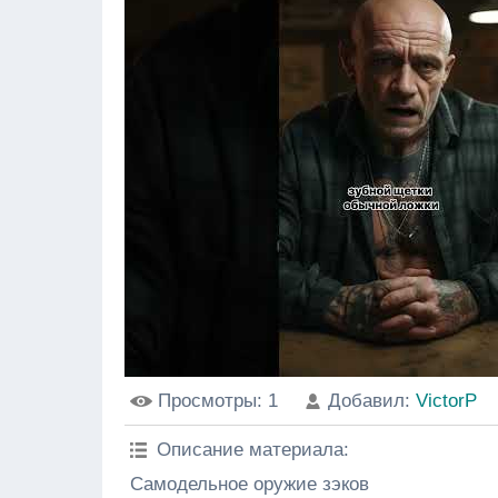
Просмотры
: 1
Добавил
:
VictorP
Описание материала
:
Самодельное оружие зэков