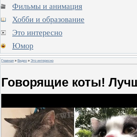
Фильмы и анимация
Хобби и образование
Это интересно
Юмор
Главная
»
Видео
»
Это интересно
Говорящие коты! Лучш