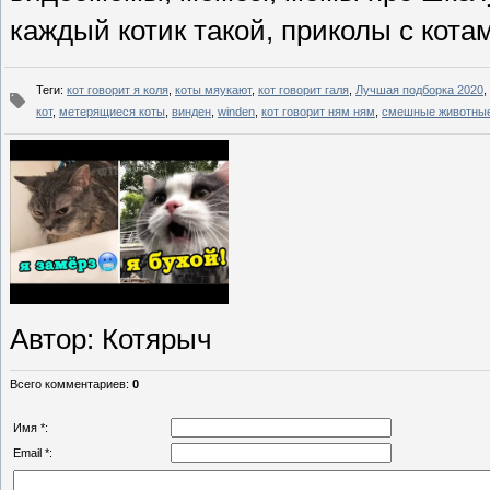
каждый котик такой, приколы с кота
Теги
:
кот говорит я коля
,
коты мяукают
,
кот говорит галя
,
Лучшая подборка 2020
,
кот
,
метерящиеся коты
,
винден
,
winden
,
кот говорит ням ням
,
смешные животны
Автор
: Котярыч
Всего комментариев
:
0
Имя *:
Email *: