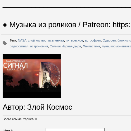
_______________________________
● Музыка из роликов / Patreon: https:
Теги
:
NASA
,
злой космос
,
вселенная
,
интересное
,
астрофото
,
Одиссея
,
биохими
радиосигнал
,
астрономия
,
Солнце Черная дыра
,
Фантастика
,
луна
,
космонавтик
Автор
: Злой Космос
Всего комментариев
:
0
Имя *: