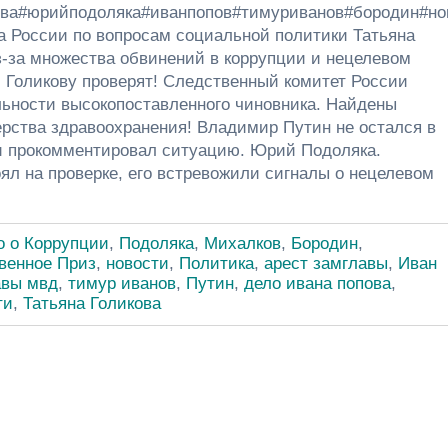
ова#юрийподоляка#иванпопов#тимуриванов#бородин#н
а России по вопросам социальной политики Татьяна
з-за множества обвинений в коррупции и нецелевом
 Голикову проверят! Следственный комитет России
ьности высокопоставленного чиновника. Найдены
ерства здравоохранения! Владимир Путин не остался в
и прокомментировал ситуацию. Юрий Подоляка.
л на проверке, его встревожили сигналы о нецелевом
о о Коррупции
,
Подоляка
,
Михалков
,
Бородин
,
венное Приз
,
новости
,
Политика
,
арест замглавы
,
Иван
авы мвд
,
тимур иванов
,
Путин
,
дело ивана попова
,
ти
,
Татьяна Голикова