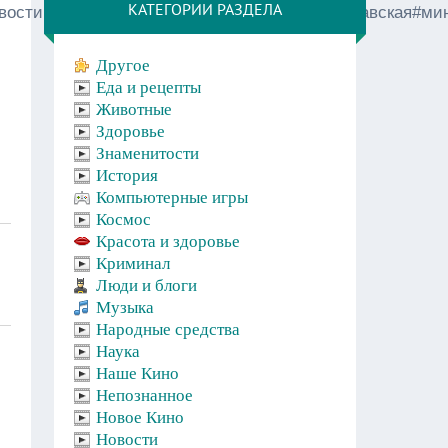
КАТЕГОРИИ РАЗДЕЛА
овостишоубизнеса#иринаволк#михалков#поплавская#ми
Другое
Еда и рецепты
Животные
Здоровье
Знаменитости
История
Компьютерные игры
Космос
Красота и здоровье
Криминал
Люди и блоги
Музыка
Народные средства
Наука
Наше Кино
Непознанное
Новое Кино
Новости