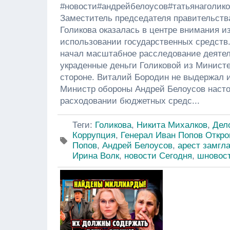
#новости#андрейбелоусов#татьянаголик
Заместитель председателя правительств
Голикова оказалась в центре внимания и
использовании государственных средств.
начал масштабное расследование деятел
украденные деньги Голиковой из Минист
стороне. Виталий Бородин не выдержал 
Министр обороны Андрей Белоусов настоя
расходовании бюджетных средс...
Теги
:
Голикова
,
Никита Михалков
,
Дел
Коррупция
,
Генерал Иван Попов Откро
Попов
,
Андрей Белоусов
,
арест замгл
Ирина Волк
,
новости Сегодня
,
шновос