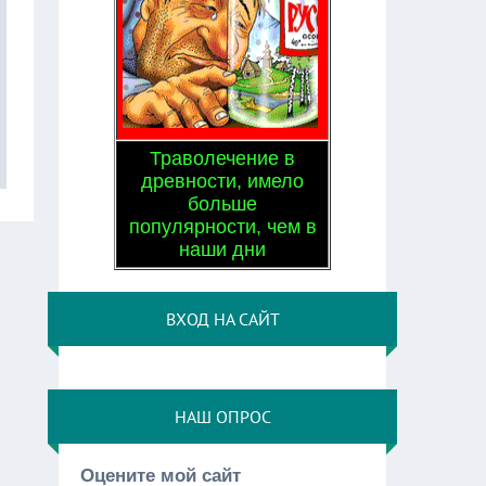
Траволечение в
древности, имело
больше
популярности, чем в
наши дни
ВХОД НА САЙТ
НАШ ОПРОС
Оцените мой сайт