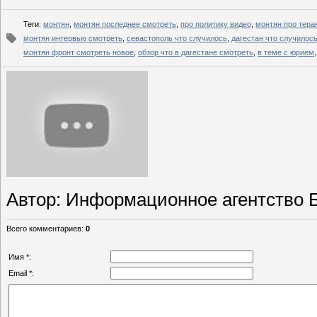
Теги
:
монтян
,
монтян последнее смотреть
,
про политику видео
,
монтян про тера
монтян интервью смотреть
,
севастополь что случилось
,
дагестан что случилос
монтян фронт смотреть новое
,
обзор что в дагестане смотреть
,
в теме с юрием
Автор
: Информационное агентство 
Всего комментариев
:
0
Имя *:
Email *: