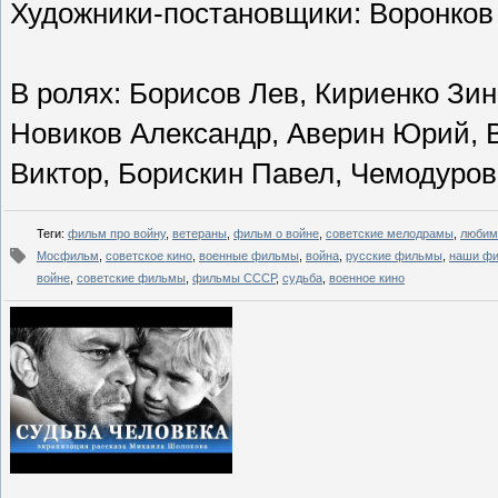
Художники-постановщики: Воронков
В ролях: Борисов Лев, Кириенко Зин
Новиков Александр, Аверин Юрий, 
Виктор, Борискин Павел, Чемодуров 
Теги
:
фильм про войну
,
ветераны
,
фильм о войне
,
советские мелодрамы
,
любим
Мосфильм
,
советское кино
,
военные фильмы
,
война
,
русские фильмы
,
наши ф
войне
,
советские фильмы
,
фильмы СССР
,
судьба
,
военное кино