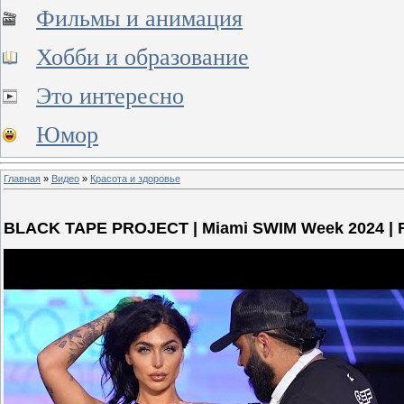
Фильмы и анимация
Хобби и образование
Это интересно
Юмор
Главная
»
Видео
»
Красота и здоровье
BLACK TAPE PROJECT | Miami SWIM Week 2024 | F