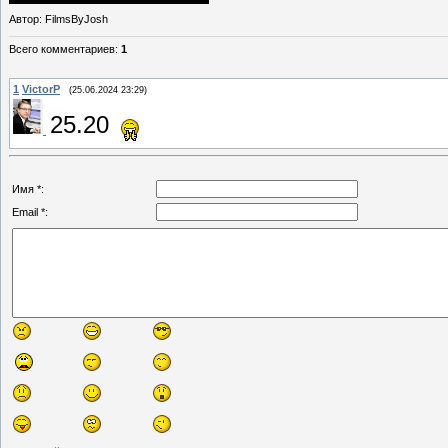
Автор
: FilmsByJosh
Всего комментариев
:
1
1
VictorP
(25.06.2024 23:29)
25.20
Имя *:
Email *: