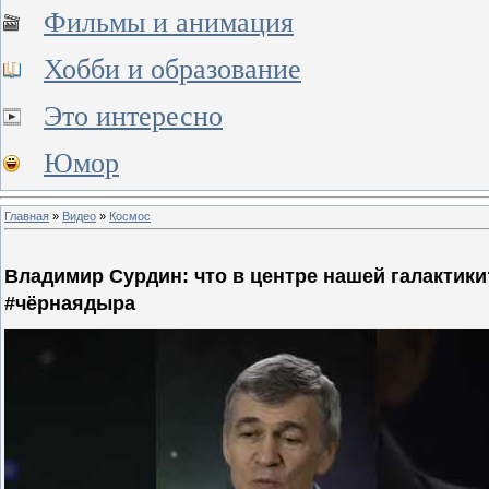
Фильмы и анимация
Хобби и образование
Это интересно
Юмор
Главная
»
Видео
»
Космос
Владимир Сурдин: что в центре нашей галактик
#чёрнаядыра