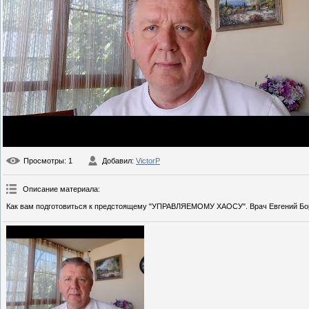
Просмотры
: 1
Добавил
:
VictorP
Описание материала
:
Как вам подготовиться к предстоящему "УПРАВЛЯЕМОМУ ХАОСУ". Врач Евгений Бо