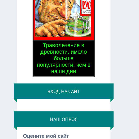
Траволечение в
древности, имело
больше
популярности, чем в
наши дни
ВХОД НА САЙТ
НАШ ОПРОС
Оцените мой сайт