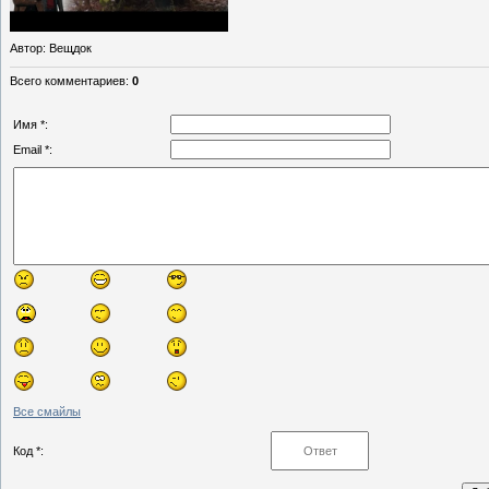
Автор
: Вещдок
Всего комментариев
:
0
Имя *:
Email *:
Все смайлы
Код *: