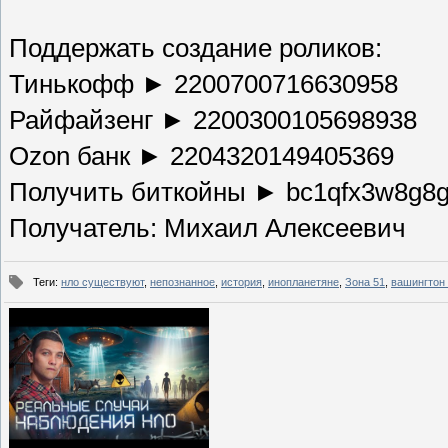
Поддержать создание роликов:
Тинькофф ► 2200700716630958
Райфайзенг ► 2200300105698938
Ozon банк ► 2204320149405369
Получить биткойны ► bc1qfx3w8g8g
Получатель: Михаил Алексеевич
Теги
:
нло существуют
,
непознанное
,
история
,
инопланетяне
,
Зона 51
,
вашингтон