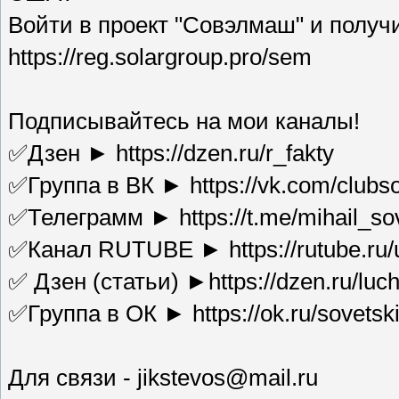
Войти в проект "Совэлмаш" и полу
https://reg.solargroup.pro/sem
Подписывайтесь на мои каналы!
✅Дзен ► https://dzen.ru/r_fakty
✅Группа в ВК ► https://vk.com/clubso
✅Телеграмм ► https://t.me/mihail_sov
✅Канал RUTUBE ► https://rutube.ru/u/
✅ Дзен (статьи) ►https://dzen.ru/luch
✅Группа в ОК ► https://ok.ru/sovetski
Для связи - jikstevos@mail.ru