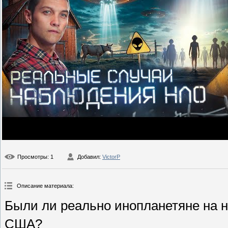
Просмотры
: 1
Добавил
:
VictorP
Описание материала
:
Были ли реально инопланетяне на н
США?