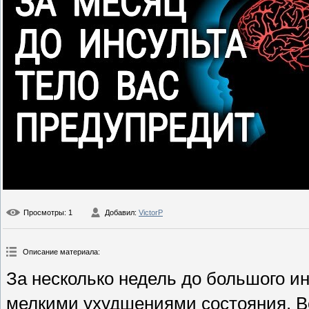
Просмотры
: 1
Добавил
:
VictorP
Описание материала
:
За несколько недель до большого и
мелкими ухудшениями состояния. Ве