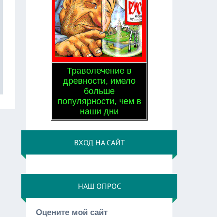
Траволечение в
древности, имело
больше
популярности, чем в
наши дни
ВХОД НА САЙТ
НАШ ОПРОС
Оцените мой сайт