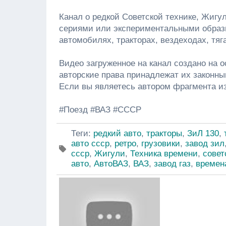
Канал о редкой Советской технике, Жиг
сериями или экспериментальными образц
автомобилях, тракторах, вездеходах, тяг
Видео загруженное на канал создано на 
авторские права принадлежат их законн
Если вы являетесь автором фрагмента и
#Поезд #ВАЗ #СССР
Теги
:
редкий авто
,
тракторы
,
ЗиЛ 130
,
авто ссср
,
ретро
,
грузовики
,
завод зил
ссср
,
Жигули
,
Техника времени
,
совет
авто
,
АвтоВАЗ
,
ВАЗ
,
завод газ
,
времен