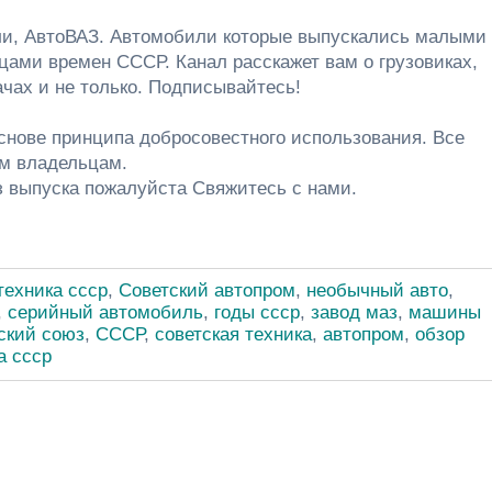
ули, АвтоВАЗ. Автомобили которые выпускались малыми
ами времен СССР. Канал расскажет вам о грузовиках,
ачах и не только. Подписывайтесь!
основе принципа добросовестного использования. Все
ым владельцам.
з выпуска пожалуйста Свяжитесь с нами.
техника ссср
,
Советский автопром
,
необычный авто
,
,
серийный автомобиль
,
годы ссср
,
завод маз
,
машины
ский союз
,
СССР
,
советская техника
,
автопром
,
обзор
а ссср