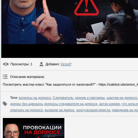
Просмотры
: 1
Добавил
:
VictorP
Описание материала
:
Посмотреть мастер-класс "Как защититься от налоговой?" - https://salebot.site/an
Теги
:
вопросы на допросе
,
Следователь
,
корнев и партнеры
,
шантаж на допросе
допрос без адвоката
,
вопросы следователя на допросе
,
антон корнев
,
что нельз
отвечать на допросе
,
вызвали на допрос
,
консультация юриста
,
поведение на д