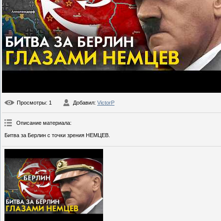
Просмотры
: 1
Добавил
:
VictorP
Описание материала
:
Битва за Берлин с точки зрения НЕМЦЕВ.