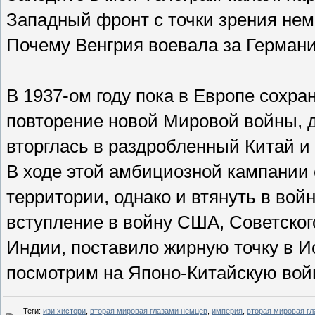
Западный фронт с точки зрения немц
Почему Венгрия воевала за Германи
В 1937-ом году пока в Европе сохра
повторение новой Мировой войны, 
вторглась в раздробленный Китай и
В ходе этой амбициозной кампании 
территории, однако и втянуть в в
вступление в войну США, Советског
Индии, поставило жирную точку в И
посмотрим на Японо-Китайскую войн
Теги
:
изи хистори
,
вторая мировая глазами немцев
,
империя
,
вторая мировая гл