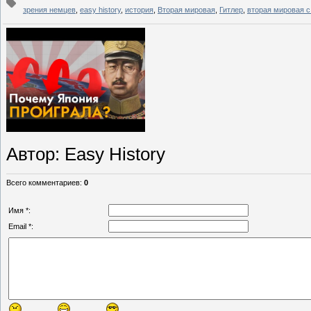
зрения немцев
,
easy history
,
история
,
Вторая мировая
,
Гитлер
,
вторая мировая с
Автор
: Easy History
Всего комментариев
:
0
Имя *:
Email *: