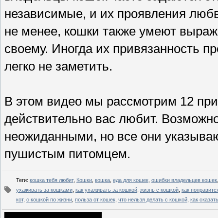
независимые, и их проявления люб
не менее, кошки также умеют выража
своему. Иногда их привязанность пр
легко не заметить.
В этом видео мы рассмотрим 12 при
действительно вас любит. Возможно,
неожиданными, но все они указыва
пушистым питомцем.
Теги
:
кошка тебя любит
,
Кошки
,
кошка
,
еда для кошек
,
ошибки владельцев кошек
ухаживать за кошками
,
как ухаживать за кошкой
,
жизнь с кошкой
,
как понравитс
кот
,
с кошкой по жизни
,
польза от кошек
,
что нельзя делать с кошкой
,
как сказат