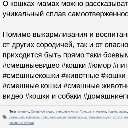
О кошках-мамах можно рассказывать
уникальный сплав самоотверженнос
Помимо выкармливания и воспитания
от других сородичей, так и от опасн
приходится быть прямо таки боев
#смешныевидео #кошки #юмор #пи
#смешныекошки #животные #кошки
#смешные кошки #смешные животн
видео #кошки и собаки #домашние
Теги
:
смешно
,
Смешное видео
,
смешные коты
,
Приколы с котами
,
Кошки
,
мамы
домашние животные
,
Смешные кошки
,
развлечения
,
реальные видео
,
котята
,
по
смешные котики