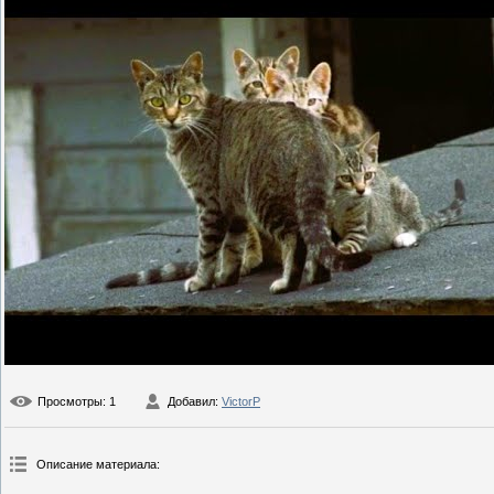
Просмотры
: 1
Добавил
:
VictorP
Описание материала
: