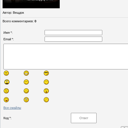
Автор
: Вещдок
Всего комментариев
:
0
Имя *:
Email *:
Все смайлы
Код *: