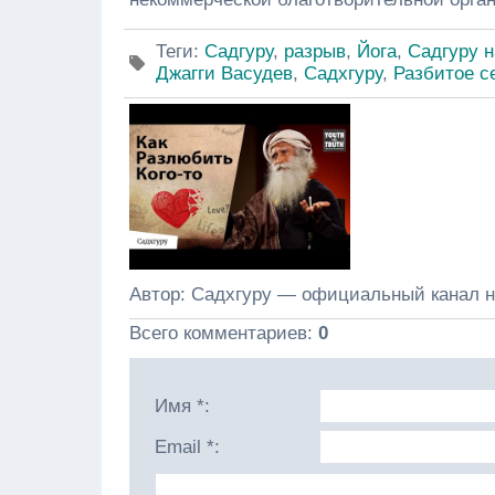
Теги
:
Садгуру
,
разрыв
,
Йога
,
Садгуру н
Джагги Васудев
,
Садхгуру
,
Разбитое с
Автор
: Садхгуру — официальный канал н
Всего комментариев
:
0
Имя *:
Email *: