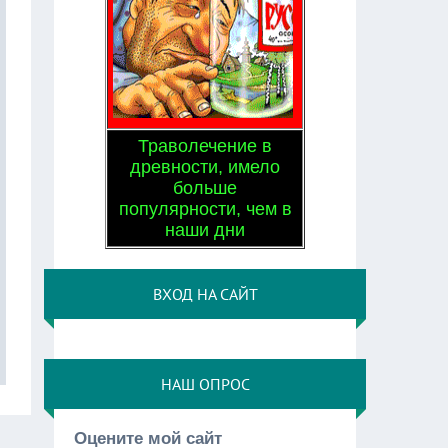
Траволечение в
древности, имело
больше
популярности, чем в
наши дни
ВХОД НА САЙТ
НАШ ОПРОС
Оцените мой сайт