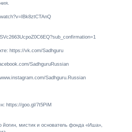
ния.
m/watch?v=lBk8ztCTAnQ
NSSVc2663UcpoZ0C6EQ?sub_confirmation=1
е: https://vk.com/Sadhguru
/facebook.com/SadhguruRussian
//www.instagram.com/Sadhguru.Russian
 https://goo.gl/7t5PiM
о йогин, мистик и основатель фонда «Иша»,
из...