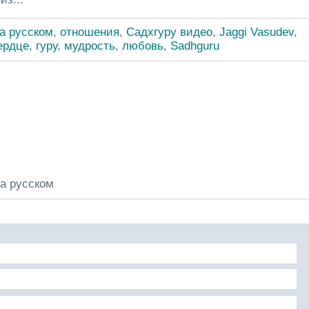
а русском
,
отношения
,
Садхгуру видео
,
Jaggi Vasudev
,
ердце
,
гуру
,
мудрость
,
любовь
,
Sadhguru
а русском