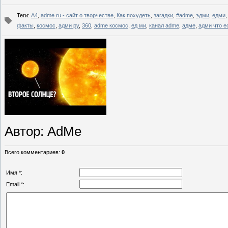
Теги
:
А4
,
adme.ru - сайт о творчестве
,
Как похудеть
,
загадки
,
#adme
,
эдми
,
едми
факты
,
космос
,
адми ру
,
360
,
adme космос
,
ед ми
,
канал adme
,
адме
,
адми что е
Автор
: AdMe
Всего комментариев
:
0
Имя *:
Email *: