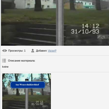
Просмотры
: 1
Добавил
:
VictorP
Описание материала
:
keine