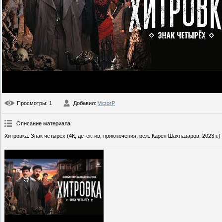
Просмотры
: 1
Добавил
:
VictorP
Описание материала
:
Хитровка. Знак четырёх (4К, детектив, приключения, реж. Карен Шахназаров, 2023 г.)