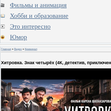
Фильмы и анимация
Хобби и образование
Это интересно
Юмор
Главная
»
Видео
»
Криминал
Хитровка. Знак четырёх (4К, детектив, приключен