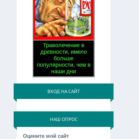
Траволечение в
древности, имело
больше
популярности, чем в
наши дни
ВХОД НА САЙТ
НАШ ОПРОС
Оцените мой сайт