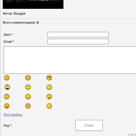
Автор
: Вещдок
Всего комментариев
:
0
Имя *:
Email *:
Все смайлы
Код *: