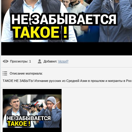
Просмотры
: 1
Добавил
:
VictorP
Описание материала
:
ТАКОЕ НЕ ЗАБЫТЬ! Изгнание русских из Средней Азии в прошлом и мигранты в Рос