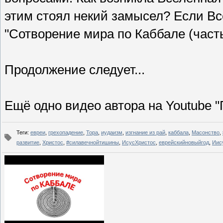
этим стоял некий замысел? Если Все
"Сотворение мира по Каббале (часть
Продолжение следует...
Ещё одно видео автора на Youtube "
Теги
:
евреи
,
грехопадение
,
Тора
,
иудаизм
,
изгнание из рай
,
каббала
,
Масонство
,
развитие
,
Христос
,
#силавечнойтишины
,
ИсусХристос
,
еврейскийновыйгод
,
Иис