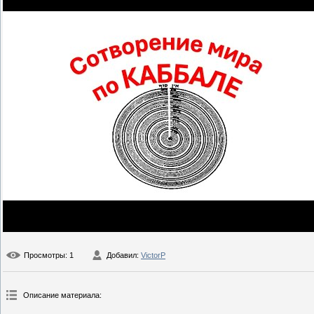
Просмотры
: 1
Добавил
:
VictorP
Описание материала
: