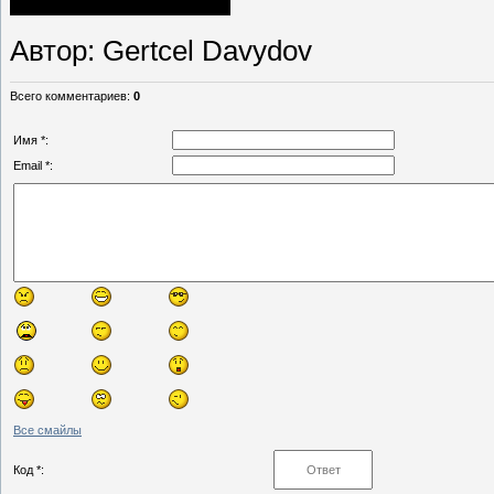
Автор
: Gertcel Davydov
Всего комментариев
:
0
Имя *:
Email *:
Все смайлы
Код *: