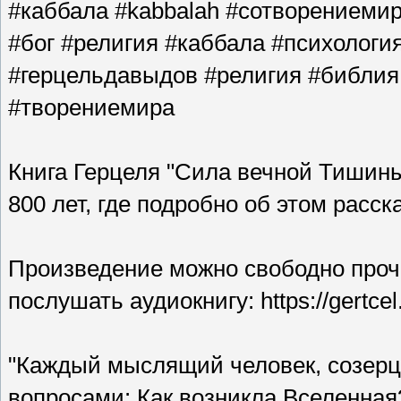
#каббала #kabbalah #сотворениемира
#бог #религия #каббала #психологи
#герцельдавыдов #религия #библия
#творениемира
Книга Герцеля "Сила вечной Тишины
800 лет, где подробно об этом расск
Произведение можно свободно прочи
послушать аудиокнигу: https://gertce
"Каждый мыслящий человек, созерца
вопросами: Как возникла Вселенная