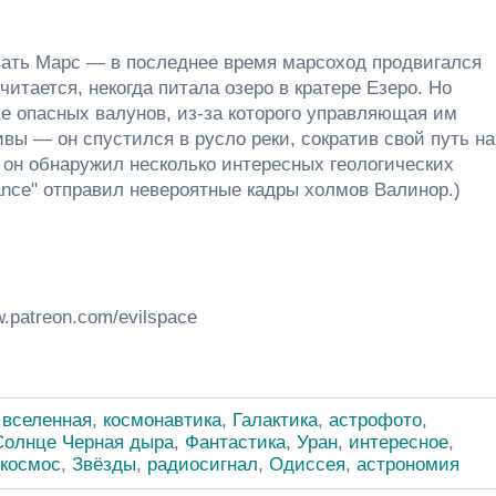
вать Марс — в последнее время марсоход продвигался
считается, некогда питала озеро в кратере Езеро. Но
е опасных валунов, из-за которого управляющая им
вы — он спустился в русло реки, сократив свой путь на
 он обнаружил несколько интересных геологических
nce" отправил невероятные кадры холмов Валинор.)
w.patreon.com/evilspace
,
вселенная
,
космонавтика
,
Галактика
,
астрофото
,
Солнце Черная дыра
,
Фантастика
,
Уран
,
интересное
,
 космос
,
Звёзды
,
радиосигнал
,
Одиссея
,
астрономия