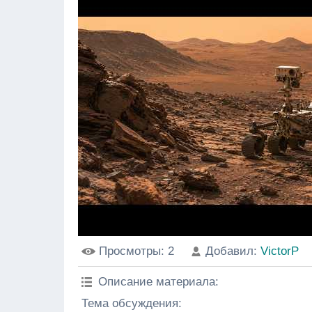
Просмотры
: 2
Добавил
:
VictorP
Описание материала
:
Тема обсуждения: