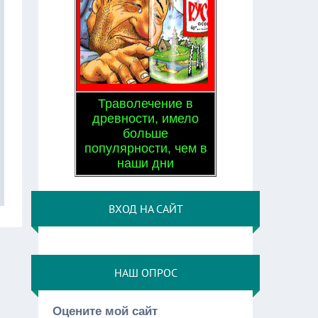
Траволечение в
древности, имело
больше
популярности, чем в
наши дни
ВХОД НА САЙТ
НАШ ОПРОС
Оцените мой сайт