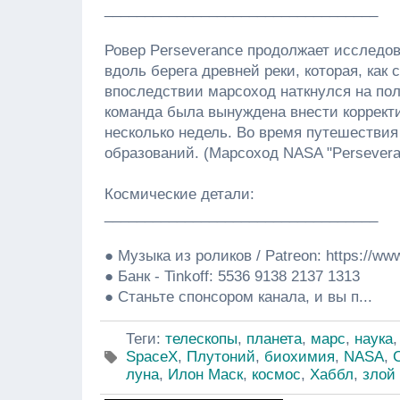
__________________________________
Ровер Perseverance продолжает исследо
вдоль берега древней реки, которая, как 
впоследствии марсоход наткнулся на пол
команда была вынуждена внести корректи
несколько недель. Во время путешествия
образований. (Марсоход NASA "Persevera
Космические детали:
__________________________________
● Музыка из роликов / Patreon: https://ww
● Банк - Tinkoff: 5536 9138 2137 1313
● Станьте спонсором канала, и вы п...
Теги
:
телескопы
,
планета
,
марс
,
наука
SpaceX
,
Плутоний
,
биохимия
,
NASA
,
луна
,
Илон Маск
,
космос
,
Хаббл
,
злой