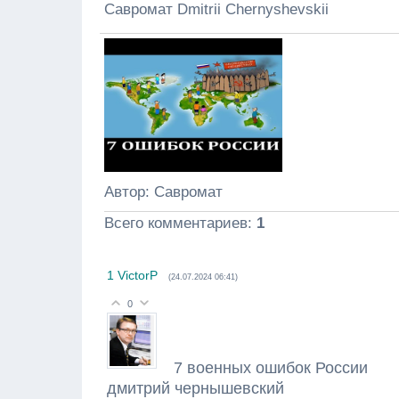
Савромат Dmitrii Chernyshevskii
Автор
: Савромат
Всего комментариев
:
1
1
VictorP
(24.07.2024 06:41)
0
7 военных ошибок России
дмитрий чернышевский