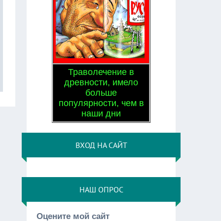
Траволечение в
древности, имело
больше
популярности, чем в
наши дни
ВХОД НА САЙТ
НАШ ОПРОС
Оцените мой сайт