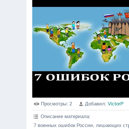
Просмотры
: 2
Добавил
:
VictorP
Описание материала
:
7 военных ошибок России, лишающих ст