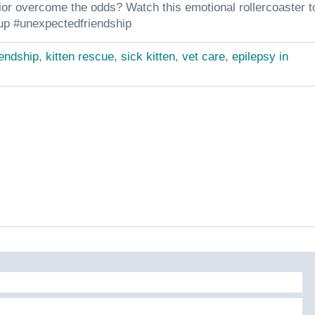
arrior overcome the odds? Watch this emotional rollercoaster t
eup #unexpectedfriendship
iendship
,
kitten rescue
,
sick kitten
,
vet care
,
epilepsy in