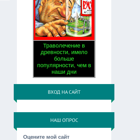
Траволечение в
древности, имело
больше
популярности, чем в
наши дни
ВХОД НА САЙТ
НАШ ОПРОС
Оцените мой сайт