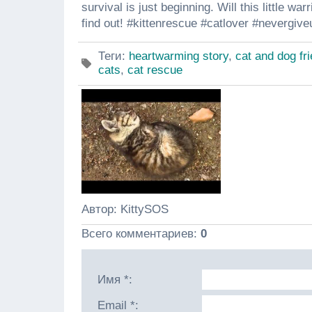
survival is just beginning. Will this little w
find out! #kittenrescue #catlover #nevergiv
Теги
:
heartwarming story
,
cat and dog fr
cats
,
cat rescue
Автор
: KittySOS
Всего комментариев
:
0
Имя *:
Email *: